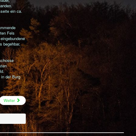
mauer,
handen.
seite ein ca.
stammende
ten Fels
r eingebundene
us begehbar,
eschosse
sten
ld.
 in der Burg
Weiter