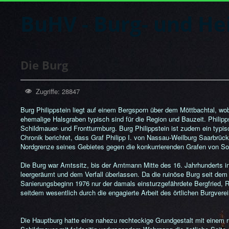
BuHV - Burg- und He
Die Burg
Zugriffe: 28847
Burg Philippstein liegt auf einem Bergsporn über dem Möttbachtal, w
ehemalige Halsgraben typisch sind für die Region und Bauzeit. Philip
Schildmauer- und Frontturmburg. Burg Philippstein ist zudem ein typisc
Chronik berichtet, dass Graf Philipp I. von Nassau-Weilburg Saarbrüc
Nordgrenze seines Gebietes gegen die konkurrierenden Grafen von Solm
Die Burg war Amtssitz, bis der Amtmann Mitte des 16. Jahrhunderts in 
leergeräumt und dem Verfall überlassen. Da die ruinöse Burg seit dem
Sanierungsbeginn 1976 nur der damals einsturzgefährdete Bergfried, R
seitdem wesentlich durch die engagierte Arbeit des örtlichen Burgver
Die Hauptburg hatte eine nahezu rechteckige Grundgestalt mit einem r