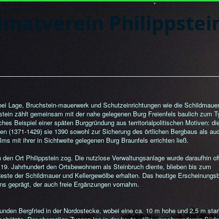
imatverein Philippstei
obei Lage, Bruchstein-mauerwerk und Schutzeinrichtungen wie die Schildmauer
pstein zählt gemeinsam mit der nahe gelegenen Burg Freienfels baulich zum T
hes Beispiel einer späten Burggründung aus territorialpolitischen Motiven: di
ken (1371-1429) sie 1390 sowohl zur Sicherung des örtlichen Bergbaus als au
s mit ihrer in Sichtweite gelegenen Burg Braunfels errichten ließ.
den Ort Philippstein zog. Die nutzlose Verwaltungsanlage wurde daraufhin off
 19. Jahrhundert den Ortsbewohnern als Steinbruch diente, blieben bis zum
este der Schildmauer und Kellergewölbe erhalten. Das heutige Erscheinungsb
eins geprägt, der auch freie Ergänzungen vornahm.
unden Bergfried in der Nordostecke, wobei eine ca. 10 m hohe und 2,5 m sta