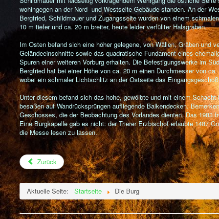
Schildmauer mit feldseitig vorkragendem Wehrgang die östliche Seite
wohingegen an der Nord- und Westseite Gebäude standen. An der Wests
Bergfried, Schildmauer und Zugangsseite wurden von einem schmalen Zw
10 m tiefer und ca. 20 m breiter, heute leider verfüllter Halsgraben.
Im Osten befand sich eine höher gelegene, von Wällen, Gräben und ve
Geländeeinschnitte sowie das quadratische Fundament eines ehemalig
Spuren einer weiteren Vorburg erhalten. Die Befestigungswerke im Sü
Bergfried hat bei einer Höhe von ca. 20 m einen Durchmesser von ca. 
wobei ein schmaler Lichtschlitz an der Ostseite das Eingangsgeschoß 
Unter diesem befand sich das hohe, gewölbte und mit einem Schacht b
besaßen auf Wandrücksprüngen aufliegende Balkendecken. Bemerkensw
Geschosses, die der Beobachtung des Vorlandes dienten. Das 1983 fr
Eine Burgkapelle gab es nicht: der Trierer Erzbischof erlaubte 1487 G
die Messe lesen zu lassen.
Zurück
Aktuelle Seite:
Startseite
Die Burg