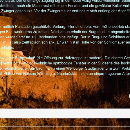
 schützte. Der ehemalige Zugang lag in der heute völlig verschwundenen Süd
eite ist noch ein Mauerrest mit einem Fenster und ein gewölbter Keller vor
inger geschützt. Vor der Zwingermauer erstreckte sich entlang der Angriffs
rmutlich Palisaden geschützte Vorburg. Hier sind tiefe, vom Hüttenbetrieb 
en Fachwerkturms zu sehen. Nördlich unterhalb der Burg sind im abgearbeite
den wurden erst im 15. Jahrhundert hinzugefügt. Der in Ring- und Schildmaue
7 m, ist also zeittypisch schlank. Er war in 9 m Höhe von der Schildmauer a
erhellte.
elüftete Erdgeschoß (die Öffnung zur Holztreppe ist modern). Die oberen G
ert sind zwei ungewöhnliche spitzbogige Fenster in der Südseite des höch
ei rekonstruierte Turmdach nahm einen Weilburger Stadtmauerturm zum Vorbi
raf Philipp von Nassau-Weilburg u. Saarbrücken, sich an einem tragbaren Altar