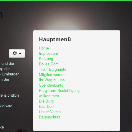
n
Hauptmenü
Home
Impressum
Satzung
 und der
Dolles Dorf
yp der
TIG / Burgmiete
e Limburger
Mitglied werden
ch der
Ihr Weg zu uns
Spendenkonto
Burg-Turm-Besichtigung
ensichtlich
willkommen
Die Burg
ild wird
Das Dorf
Unser Verein
Datenschutz
rke