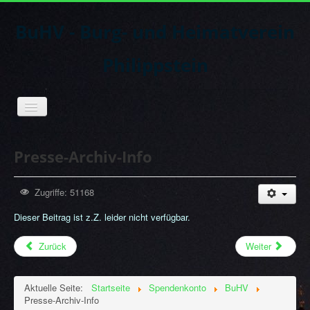
BuHV - Burg- und Heimatverein
Philippstein
Toggle
Navigation
Presse-Archiv-Info
Zugriffe: 51168
Dieser Beitrag ist z.Z. leider nicht verfügbar.
Zurück
Weiter
Aktuelle Seite:
Startseite
Spendenkonto
BuHV
Presse-Archiv-Info